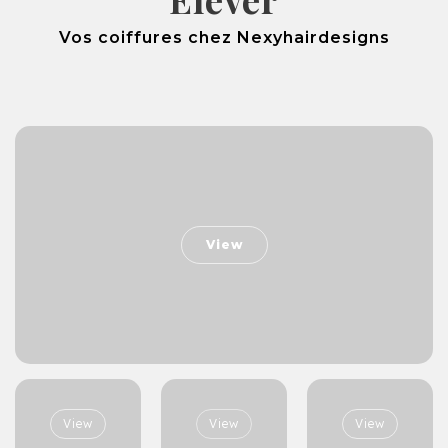
Vos coiffures chez Nexyhairdesigns
View
View
View
View