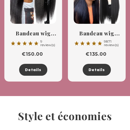
Bandeau wig
Bandeau wig
Kinky straight
lisse
9
9871
star_rate
star_rate
star_rate
star_rate
star_rate
star_rate
star_rate
star_rate
star_rate
star_rate
review(s)
review(s)
€
150.00
€
135.00
Details
Details
Style et économies