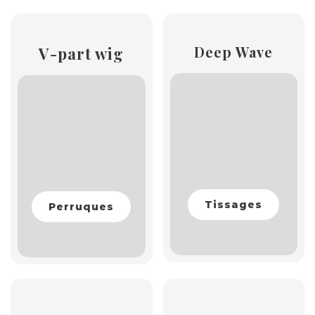
Deep Wave
V-part wig
Tissages
Perruques