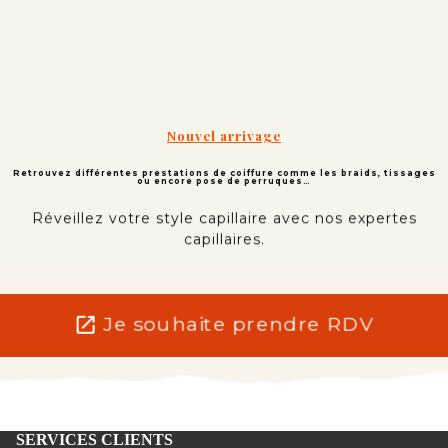
Nouvel arrivage
Retrouvez différentes prestations de coiffure comme les braids, tissages
ou encore pose de perruques…
Réveillez votre style capillaire avec nos expertes
capillaires.
open_in_new
Je souhaite prendre RDV
SERVICES CLIENTS