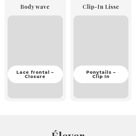
Body wave
Clip-In Lisse
Lace frontal –
Ponytails –
Closure
Clip In
Élever