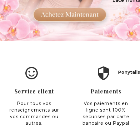
Lace fronta
sentiment_satisfied_alt
security
Ponytails 
Service client
Paiements
Pour tous vos
Vos paiements en
renseignements sur
ligne sont 100%
vos commandes ou
sécurisés par carte
autres.
bancaire ou Paypal