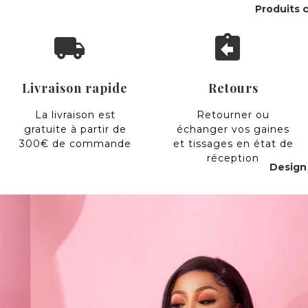
Produits c
local_shipping
assignment_return
Livraison rapide
Retours
La livraison est
Retourner ou
gratuite à partir de
échanger vos gaines
300€ de commande
et tissages en état de
réception
Design