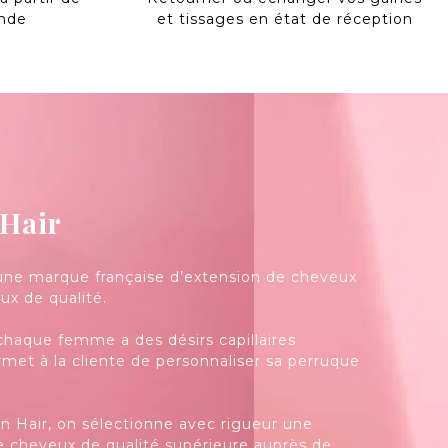
nde
et tissages en état de réception
 Hair
une marque française d’extension de cheveux
ux de qualité.
aque femme a des désirs capillaires
ermet à la cliente de personnaliser sa perruque
n Hair, on sélectionne avec rigueur une
e cheveux de qualité supérieure auprès de