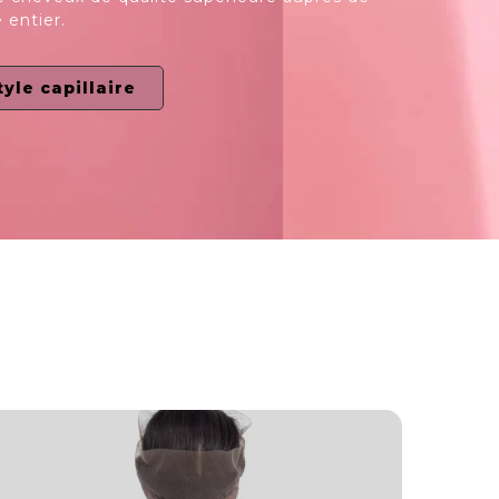
 entier.
tyle capillaire