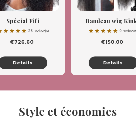
Spécial Fifi
Bandeau wig Kin
straight
_rate
star_rate
star_rate
star_rate
star_rate
star_rate
star_rate
star_rate
star_rate
star_rate
26 review(s)
9 review(
€
726.60
€
150.00
Details
Details
Style et économies