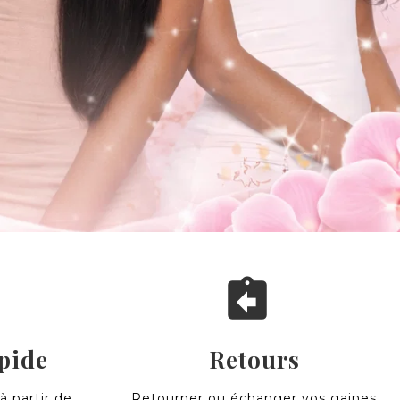
assignment_return
pide
Retours
 à partir de
Retourner ou échanger vos gaines