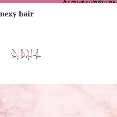
Une perruque achetée; une po
nexy hair