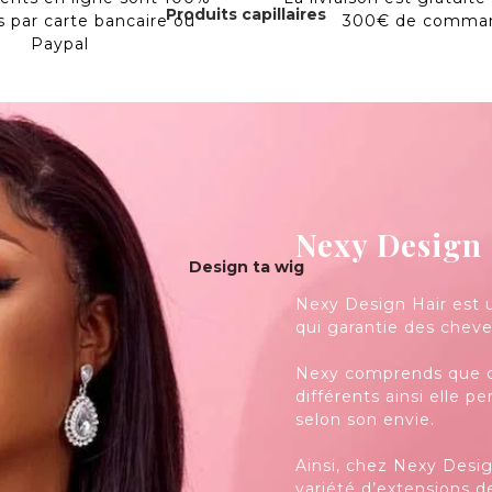
Produits capillaires
s par carte bancaire ou
300€ de comma
Paypal
Nexy Design
Design ta wig
Nexy Design Hair est 
qui garantie des cheve
Nexy comprends que ch
différents ainsi elle p
selon son envie.
Ainsi, chez Nexy Desig
variété d’extensions d