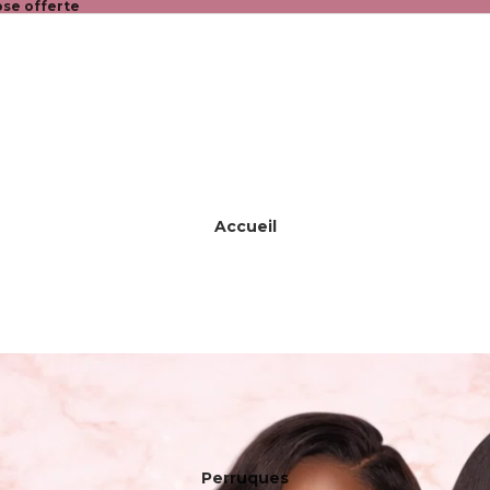
se offerte
Accueil
Perruques