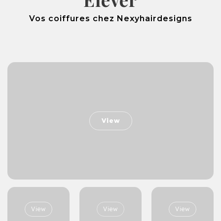
Vos coiffures chez Nexyhairdesigns
View
View
View
View