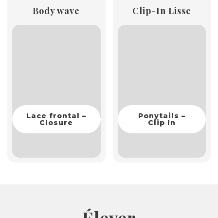
Body wave
Clip-In Lisse
Lace frontal –
Ponytails –
Closure
Clip In
Élever