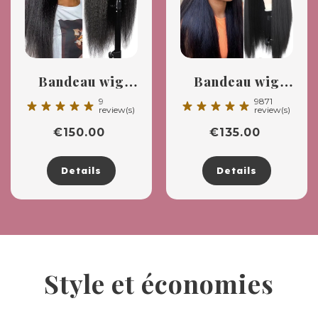
Bandeau wig
Bandeau wig
Kinky straight
lisse
9
9871
star_rate
star_rate
star_rate
star_rate
star_rate
star_rate
star_rate
star_rate
star_rate
star_rate
review(s)
review(s)
€
150.00
€
135.00
Details
Details
Style et économies