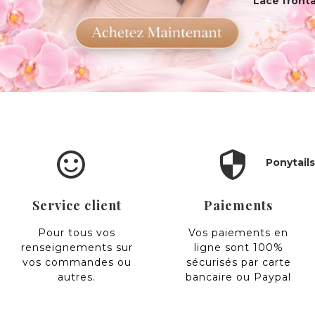
Lace fronta
sentiment_satisfied_alt
security
Ponytails 
Service client
Paiements
Pour tous vos
Vos paiements en
renseignements sur
ligne sont 100%
vos commandes ou
sécurisés par carte
autres.
bancaire ou Paypal