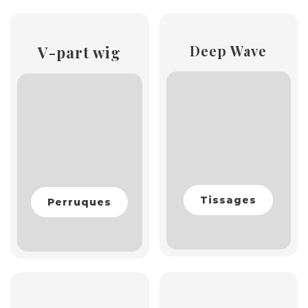
Deep Wave
V-part wig
Tissages
Perruques