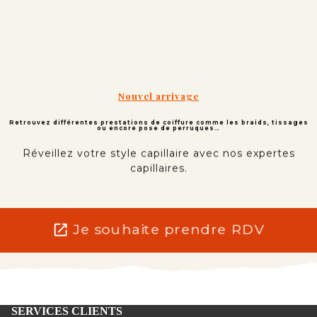
Nouvel arrivage
Retrouvez différentes prestations de coiffure comme les braids, tissages
ou encore pose de perruques…
Réveillez votre style capillaire avec nos expertes
capillaires.
open_in_new
Je souhaite prendre RDV
SERVICES CLIENTS