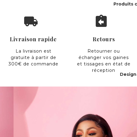
Produits c
local_shipping
assignment_return
Livraison rapide
Retours
La livraison est
Retourner ou
gratuite à partir de
échanger vos gaines
300€ de commande
et tissages en état de
réception
Design