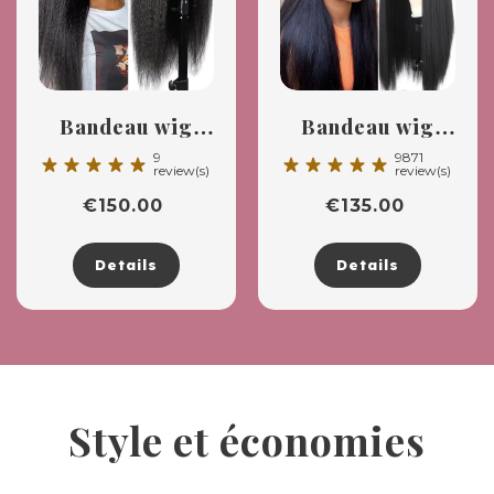
Bandeau wig
Bandeau wig
Kinky straight
lisse
9
9871
star_rate
star_rate
star_rate
star_rate
star_rate
star_rate
star_rate
star_rate
star_rate
star_rate
review(s)
review(s)
€
150.00
€
135.00
Details
Details
Style et économies