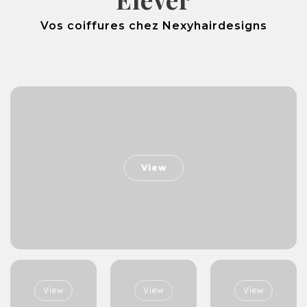
Vos coiffures chez Nexyhairdesigns
View
View
View
View