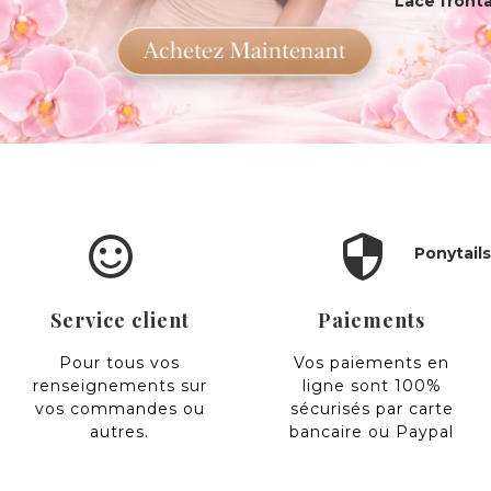
Lace fronta
sentiment_satisfied_alt
security
Ponytails 
Service client
Paiements
Pour tous vos
Vos paiements en
renseignements sur
ligne sont 100%
vos commandes ou
sécurisés par carte
autres.
bancaire ou Paypal