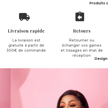
Produits c
local_shipping
assignment_return
Livraison rapide
Retours
La livraison est
Retourner ou
gratuite à partir de
échanger vos gaines
300€ de commande
et tissages en état de
réception
Design