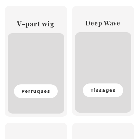
Deep Wave
V-part wig
Tissages
Perruques