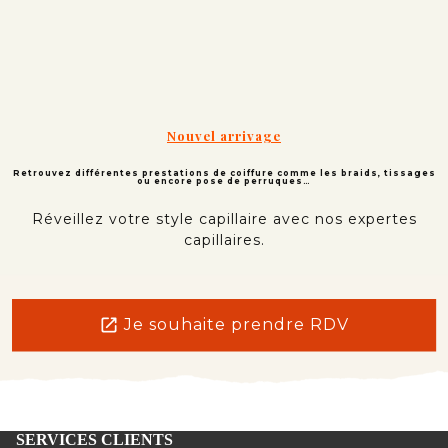
Nouvel arrivage
Retrouvez différentes prestations de coiffure comme les braids, tissages
ou encore pose de perruques…
Réveillez votre style capillaire avec nos expertes
capillaires.
open_in_new
Je souhaite prendre RDV
SERVICES CLIENTS