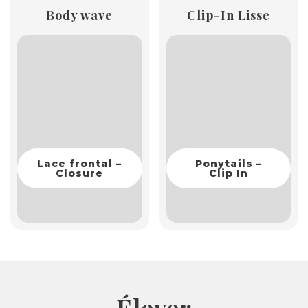
Body wave
Clip-In Lisse
Lace frontal –
Ponytails –
Closure
Clip In
Élever